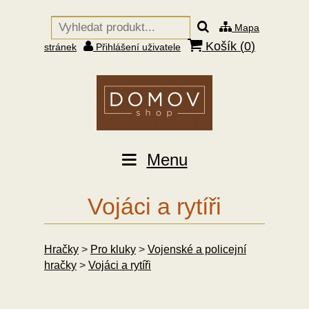
Mapa
Košík (
0
)
stránek
Přihlášení uživatele
Menu
Vojáci a rytíři
Hračky
>
Pro kluky
>
Vojenské a policejní
hračky
>
Vojáci a rytíři