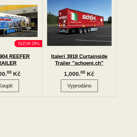
SLEVA 29%
 3904 REEFER
Italeri 3918 Curtainside
RAILER
Trailer ″schoeni.ch″
00
00
00.
Kč
1,000.
Kč