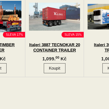
SLEVA 17%
SLEVA 15%
8 TIMBER
Italeri 3887 TECNOKAR 20
Italeri
ER
CONTAINER TRAILER
T
00
Kč
1,099.
Kč
1,0