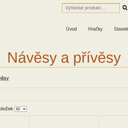
Úvod
Hračky
Staveb
Návěsy a přívěsy
věsy
oložek