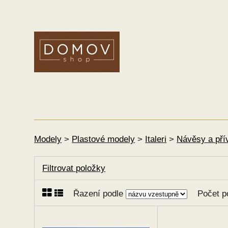
Modely
>
Plastové modely
>
Italeri
>
Návěsy a pří
Filtrovat položky
Řazení podle
Počet p