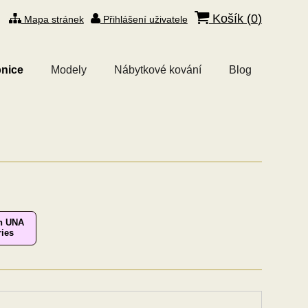
Košík (
0
)
Mapa stránek
Přihlášení uživatele
nice
Modely
Nábytkové kování
Blog
n UNA
ries