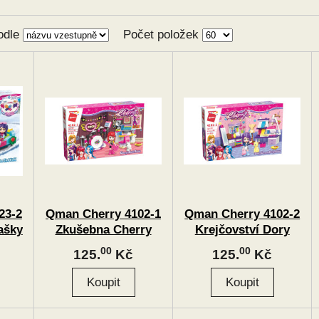
odle
Počet položek
23-2
Qman Cherry 4102-1
Qman Cherry 4102-2
ašky
Zkušebna Cherry
Krejčovství Dory
00
00
125.
Kč
125.
Kč