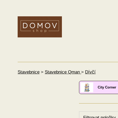
Stavebnice
>
Stavebnice Qman
>
Dívčí
City Corner
Filtrovat položky