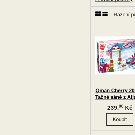
Řazení p
Qman Cherry 20
Tažné sáně z Alj
00
239.
Kč