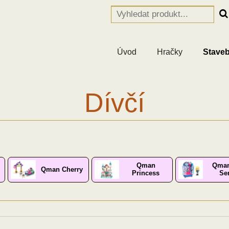
Úvod
Hračky
Staveb
Dívčí
Qman
Qma
Qman Cherry
Princess
Se