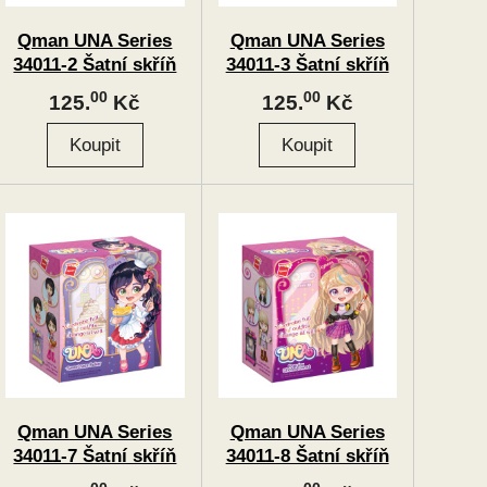
Qman UNA Series
Qman UNA Series
34011-2 Šatní skříň
34011-3 Šatní skříň
sada doktorky
fotografky
00
00
125.
Kč
125.
Kč
Qman UNA Series
Qman UNA Series
34011-7 Šatní skříň
34011-8 Šatní skříň
cukrářky
hostesky