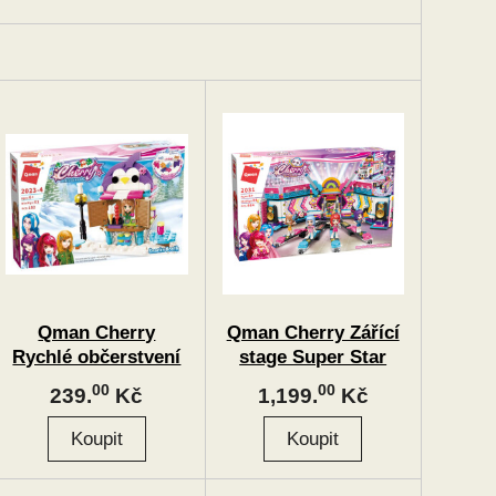
Qman Cherry
Qman Cherry Zářící
Rychlé občerstvení
stage Super Star
00
00
239.
Kč
1,199.
Kč