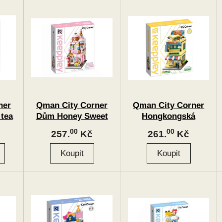
ner
Qman City Corner
Qman City Corner
 tea
Dům Honey Sweet
Hongkongská
Dessert
restaurace
00
00
257.
Kč
261.
Kč