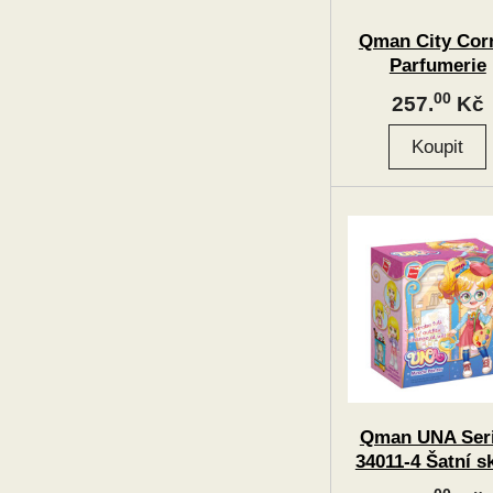
Qman City Cor
Parfumerie
00
257.
Kč
Qman UNA Ser
34011-4 Šatní s
malířky