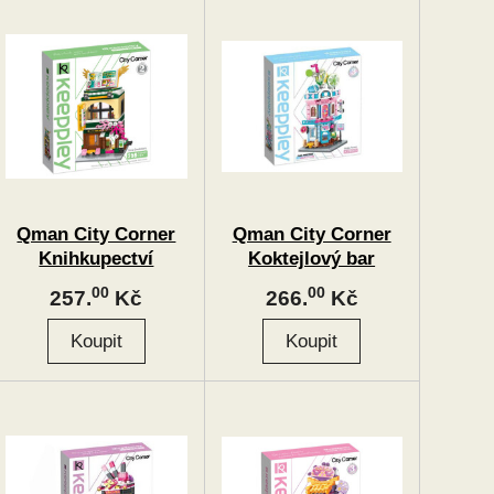
Qman City Corner
Qman City Corner
Knihkupectví
Koktejlový bar
00
00
257.
Kč
266.
Kč