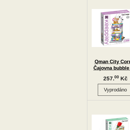
Qman City Cor
Čajovna bubble
00
257.
Kč