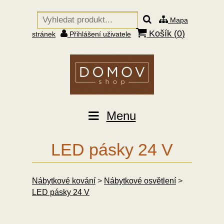
Mapa
Košík (
0
)
stránek
Přihlášení uživatele
Menu
LED pásky 24 V
Nábytkové kování
>
Nábytkové osvětlení
>
LED pásky 24 V