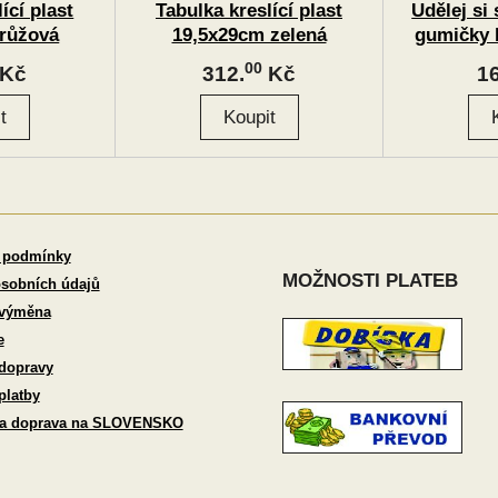
ící plast
Tabulka kreslící plast
Udělej si
 růžová
19,5x29cm zelená
gumičky 
00
Kč
312.
Kč
16
 podmínky
MOŽNOSTI PLATEB
sobních údajů
 výměna
e
dopravy
platby
 a doprava na SLOVENSKO