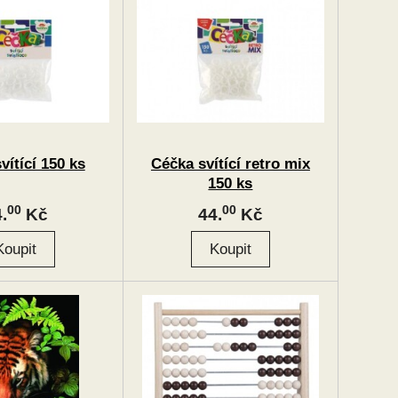
vítící 150 ks
Céčka svítící retro mix
150 ks
00
00
.
Kč
44.
Kč