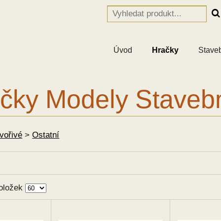
Úvod
Hračky
Stave
čky Modely Staveb
Tvořivé
>
Ostatní
oložek