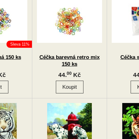
Sleva 11%
á 150 ks
Céčka barevná retro mix
Céčka s
150 ks
00
Kč
44.
Kč
44