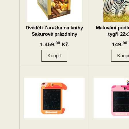
Dvěděti Zarážka na knihy
Malování podle
Sakurové prázdniny
tygři 22
00
00
1,459.
Kč
149.