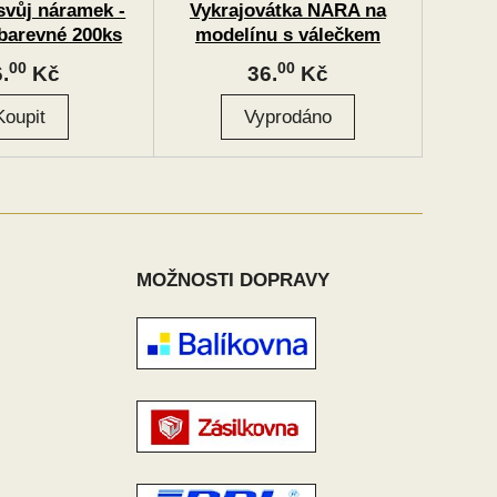
 svůj náramek -
Vykrajovátka NARA na
barevné 200ks
modelínu s válečkem
plast
00
00
.
Kč
36.
Kč
MOŽNOSTI DOPRAVY