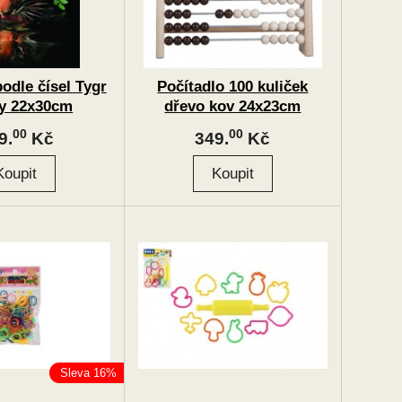
odle čísel Tygr
Počítadlo 100 kuliček
y 22x30cm
dřevo kov 24x23cm
00
00
9.
Kč
349.
Kč
Sleva 16%