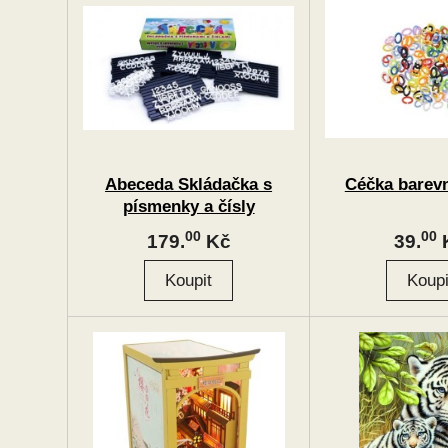
Abeceda Skládačka s
Céčka barevn
písmenky a čísly
00
00
179.
Kč
39.