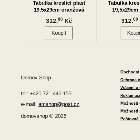
Tabulka kreslící plast
Tabulka kresl
19,5x29cm oranžová
19,5x29cm
00
00
312.
Kč
312.
Obchodní
Domov Shop
Ochrana o
Vrácení a
tel: +420 721 446 155
Reklamac
Možnosti 
e-mail:
amshop@post.cz
Možnosti 
domovshop © 2026
Poštovné