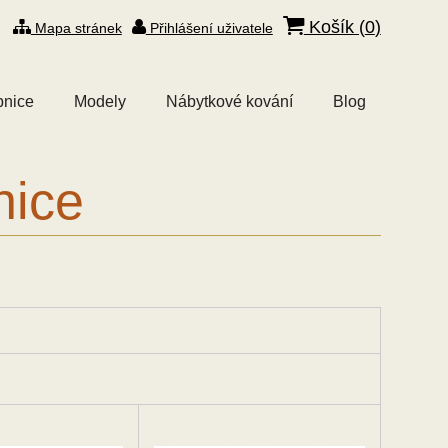
Košík (
0
)
Mapa stránek
Přihlášení uživatele
bnice
Modely
Nábytkové kování
Blog
nice