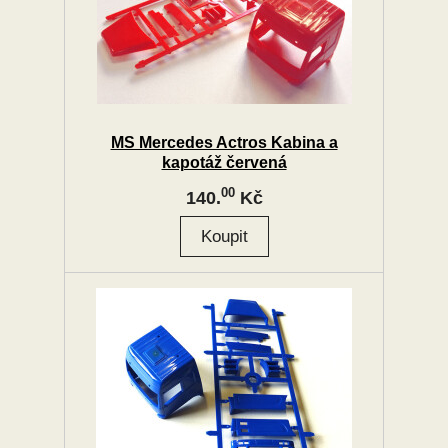
MS Mercedes Actros Kabina a
kapotáž červená
00
140.
Kč