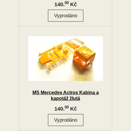
00
140.
Kč
MS Mercedes Actros Kabina a
kapotáž žlutá
00
140.
Kč