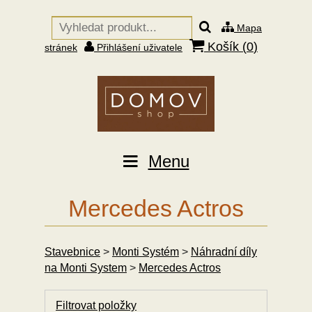
Mapa
Košík (
0
)
stránek
Přihlášení uživatele
Menu
Mercedes Actros
Stavebnice
>
Monti Systém
>
Náhradní díly
na Monti System
>
Mercedes Actros
Filtrovat položky