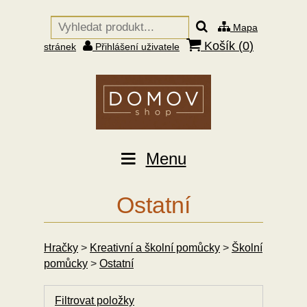
Mapa
Košík (
0
)
stránek
Přihlášení uživatele
Menu
Ostatní
Hračky
>
Kreativní a školní pomůcky
>
Školní
pomůcky
>
Ostatní
Filtrovat položky