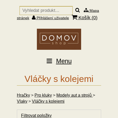
Mapa
Košík (
0
)
stránek
Přihlášení uživatele
Menu
Vláčky s kolejemi
Hračky
>
Pro kluky
>
Modely aut a strojů
>
Vlaky
>
Vláčky s kolejemi
Filtrovat položky