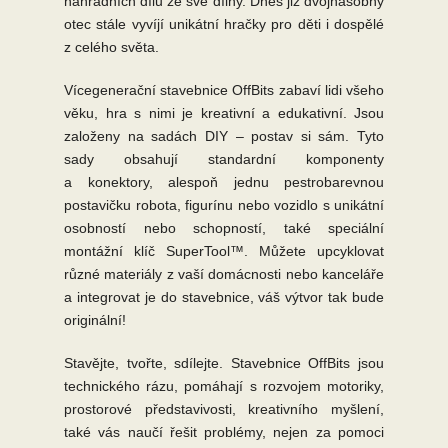
náhradních dílů ze své dílny. Dnes již dvojnásobný
otec stále vyvíjí unikátní hračky pro děti i dospělé
z celého světa.
Vícegenerační stavebnice OffBits zabaví lidi všeho
věku, hra s nimi je kreativní a edukativní. Jsou
založeny na sadách DIY – postav si sám. Tyto
sady obsahují standardní komponenty
a konektory, alespoň jednu pestrobarevnou
postavičku robota, figurínu nebo vozidlo s unikátní
osobností nebo schopností, také speciální
montážní klíč SuperTool™. Můžete upcyklovat
různé materiály z vaší domácnosti nebo kanceláře
a integrovat je do stavebnice, váš výtvor tak bude
originální!
Stavějte, tvořte, sdílejte. Stavebnice OffBits jsou
technického rázu, pomáhají s rozvojem motoriky,
prostorové představivosti, kreativního myšlení,
také vás naučí řešit problémy, nejen za pomoci