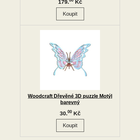
00
179.
Kč
Woodcraft Dřevěné 3D puzzle Motýl
barevný
00
30.
Kč