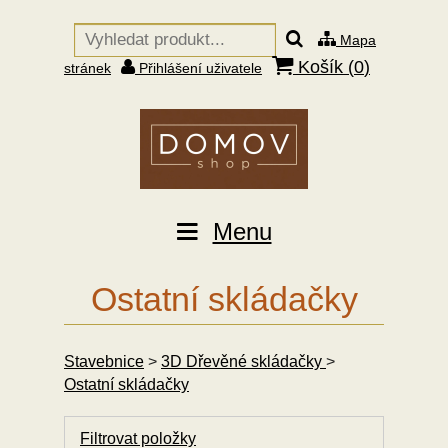
Mapa
Košík (
0
)
stránek
Přihlášení uživatele
Menu
Ostatní skládačky
Stavebnice
>
3D Dřevěné skládačky
>
Ostatní skládačky
Filtrovat položky