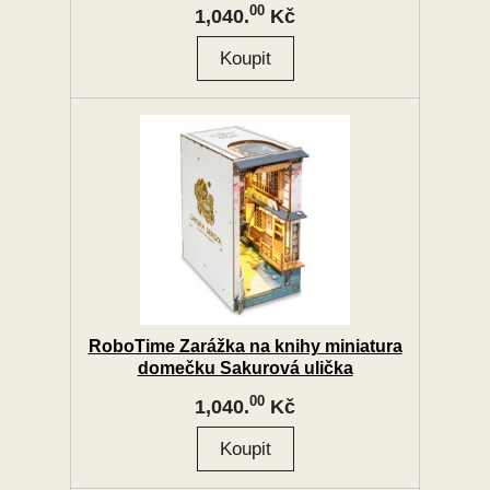
00
1,040.
Kč
RoboTime Zarážka na knihy miniatura
domečku Sakurová ulička
00
1,040.
Kč