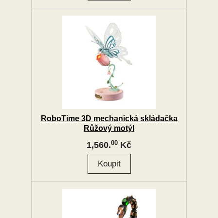
RoboTime 3D mechanická skládačka
Růžový motýl
00
1,560.
Kč