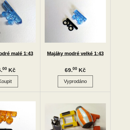
odré malé 1:43
Majáky modré velké 1:43
00
00
.
Kč
69.
Kč