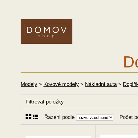
Do
Modely
>
Kovové modely
>
Nákladní auta
>
Doplňk
Filtrovat položky
Řazení podle
Počet p