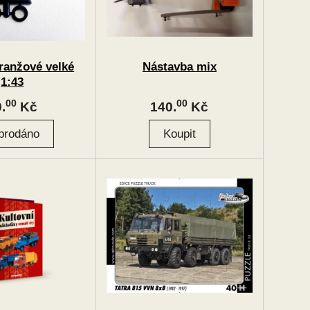
ranžové velké
Nástavba mix
1:43
00
00
.
Kč
140.
Kč