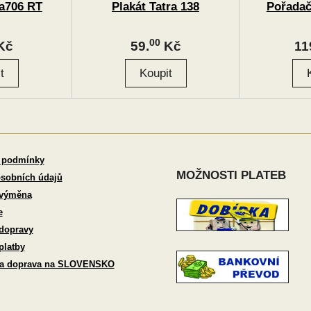
a706 RT
Plakát Tatra 138
Pořadač
00
Kč
59.
Kč
11
 podmínky
MOŽNOSTI PLATEB
sobních údajů
 výměna
e
dopravy
platby
 a doprava na SLOVENSKO