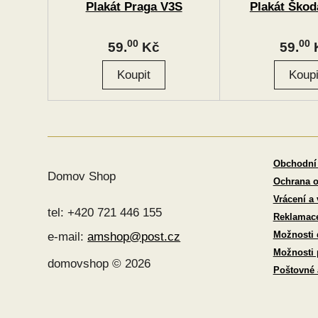
Plakát Praga V3S
Plakát Škod
00
00
59.
Kč
59.
Obchodní
Domov Shop
Ochrana o
Vrácení a
tel: +420 721 446 155
Reklamac
Možnosti 
e-mail:
amshop@post.cz
Možnosti 
domovshop © 2026
Poštovné