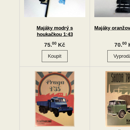
Majáky modrý s
Majáky oranžové
houkačkou 1:43
00
00
75.
Kč
70.