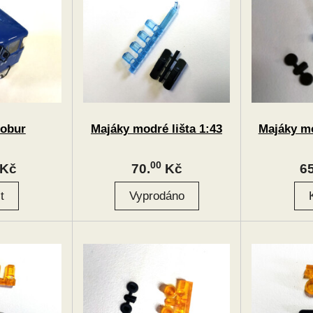
Robur
Majáky modré lišta 1:43
Majáky m
00
Kč
70.
Kč
65