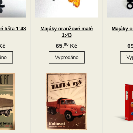
 lišta 1:43
Majáky oranžové malé
Majáky o
1:43
00
Kč
65.
Kč
69