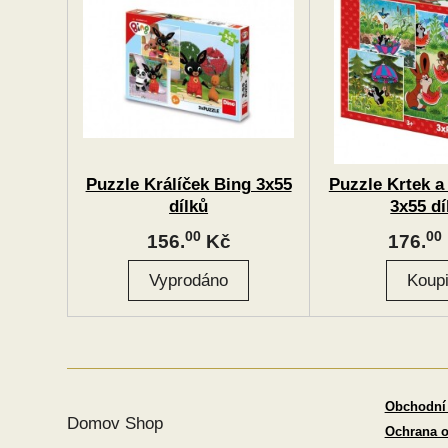
Puzzle Králíček Bing 3x55
Puzzle Krtek a
dílků
3x55 dí
00
00
156.
Kč
176.
Obchodní
Domov Shop
Ochrana o