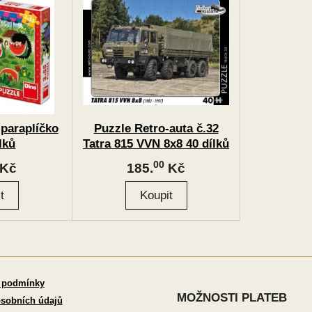
 paraplíčko
Puzzle Retro-auta č.32
lků
Tatra 815 VVN 8x8 40 dílků
00
Kč
185.
Kč
 podmínky
MOŽNOSTI PLATEB
sobních údajů