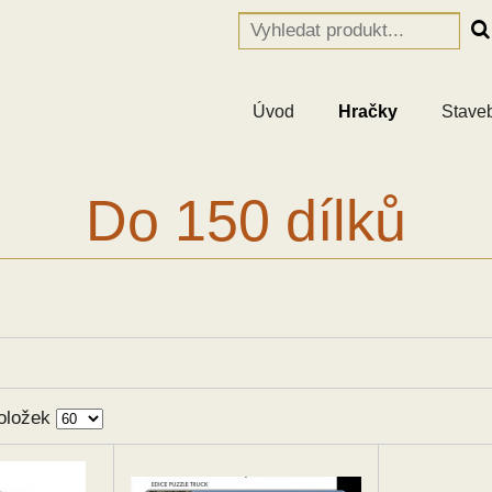
Úvod
Hračky
Stave
Do 150 dílků
oložek