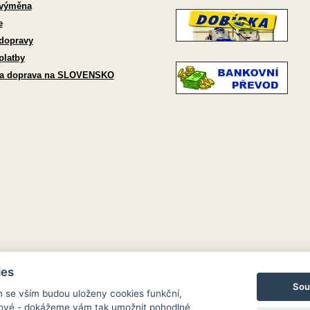
 výměna
e
dopravy
platby
 a doprava na SLOVENSKO
ies
Sou
m se vším budou uloženy cookies funkční,
ngové - dokážeme vám tak umožnit pohodlné