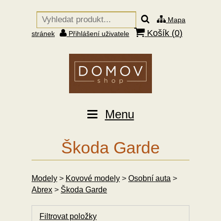
Mapa
Košík (
0
)
stránek
Přihlášení uživatele
Menu
Škoda Garde
Modely
>
Kovové modely
>
Osobní auta
>
Abrex
>
Škoda Garde
Filtrovat položky