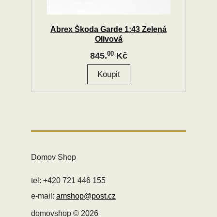
Abrex Škoda Garde 1:43 Zelená
Olivová
00
845.
Kč
Domov Shop
tel: +420 721 446 155
e-mail:
amshop@post.cz
domovshop © 2026