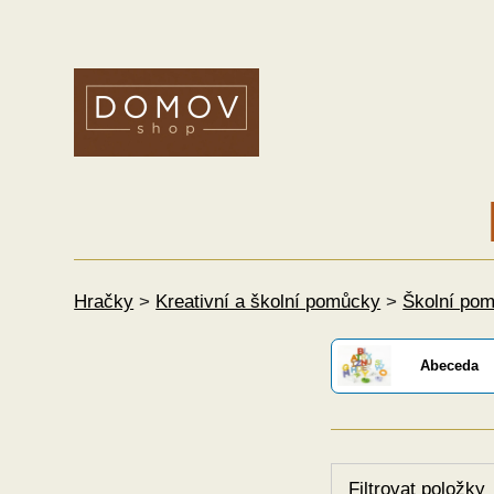
Hračky
>
Kreativní a školní pomůcky
>
Školní po
Abeceda
Filtrovat položky