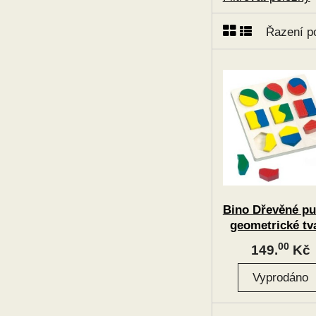
Řazení p
Bino Dřevěné pu
geometrické tv
00
149.
Kč