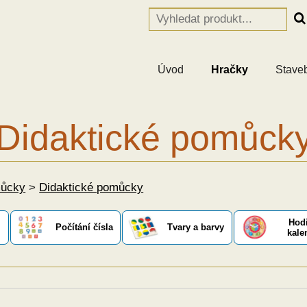
Úvod
Hračky
Stave
Didaktické pomůck
můcky
>
Didaktické pomůcky
Hod
Počítání čísla
Tvary a barvy
kale