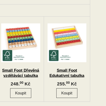
Small Foot Dřevěná
Small Foot
vzdělávácí tabulka
Edukativní tabulka
násobilka
barevná zlomky
00
00
248.
Kč
255.
Kč