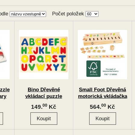
odle
Počet položek
zzle
Bino Dřevěné
Small Foot Dřevěná
ary
vkládací puzzle
motorická vkládačka
abeceda
vzdělávací třídění
00
00
149.
Kč
564.
Kč