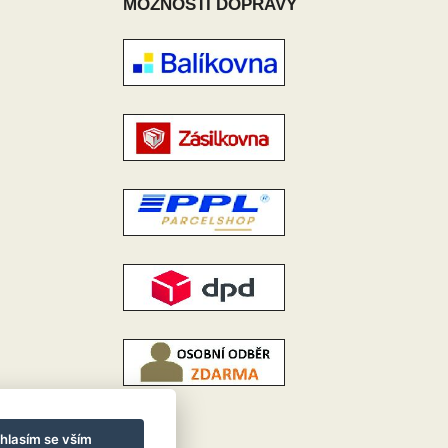
MOŽNOSTI DOPRAVY
hlasím se vším