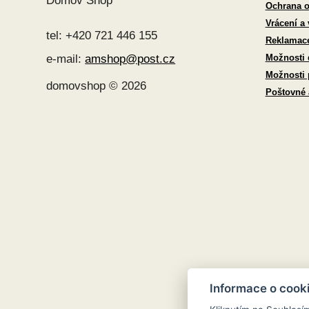
Domov Shop
Ochrana o
Vrácení a
tel: +420 721 446 155
Reklamac
Možnosti 
e-mail:
amshop@post.cz
Možnosti 
domovshop © 2026
Poštovné
Informace o cook