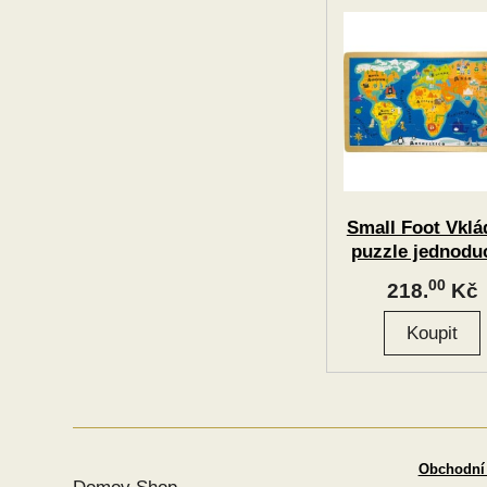
Small Foot Vklá
puzzle jednodu
velká mapa sv
00
218.
Kč
Obchodní