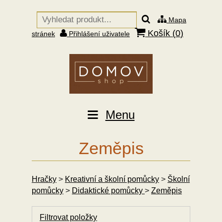
Mapa
Košík (
0
)
stránek
Přihlášení uživatele
Menu
Zeměpis
Hračky
>
Kreativní a školní pomůcky
>
Školní
pomůcky
>
Didaktické pomůcky
>
Zeměpis
Filtrovat položky