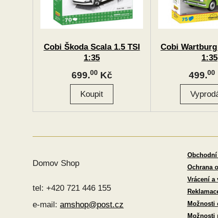
Cobi Škoda Scala 1.5 TSI
Cobi Wartburg
1:35
1:35
00
00
699.
Kč
499.
Obchodní
Domov Shop
Ochrana o
Vrácení a
tel: +420 721 446 155
Reklamac
Možnosti 
e-mail:
amshop@post.cz
Možnosti 