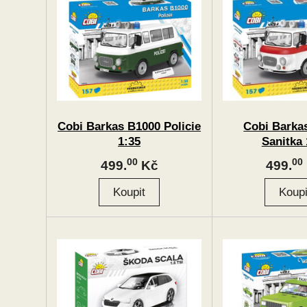
Cobi Barkas B1000 Policie
Cobi Barka
1:35
Sanitka 
00
00
499.
Kč
499.