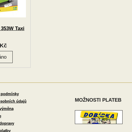
 353W Taxi
Kč
 podmínky
MOŽNOSTI PLATEB
sobních údajů
 výměna
e
dopravy
platby