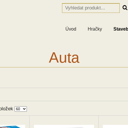
Úvod
Hračky
Staveb
Auta
oložek