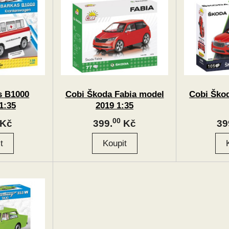
s B1000
Cobi Škoda Fabia model
Cobi Ško
1:35
2019 1:35
00
Kč
399.
Kč
39