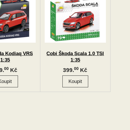
da Kodiaq VRS
Cobi Škoda Scala 1.0 TSI
1:35
1:35
00
00
9.
Kč
399.
Kč