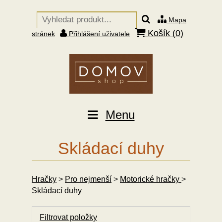
Mapa
Košík (
0
)
stránek
Přihlášení uživatele
Menu
Skládací duhy
Hračky
>
Pro nejmenší
>
Motorické hračky
>
Skládací duhy
Filtrovat položky