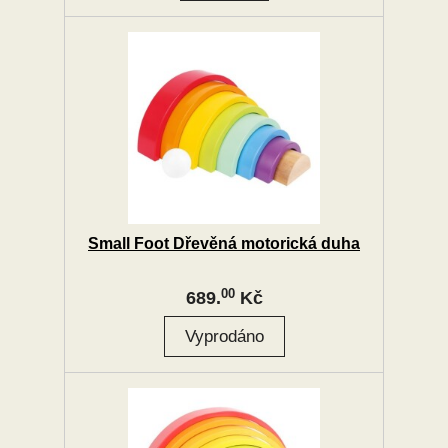
Small Foot Dřevěná motorická duha
00
689.
Kč