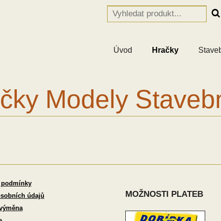
Úvod
Hračky
Stave
čky Modely Staveb
 podmínky
MOŽNOSTI PLATEB
sobních údajů
 výměna
e