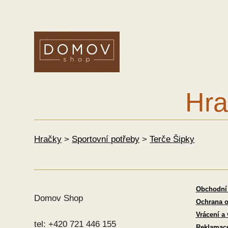
Hra
Hračky
>
Sportovní potřeby
>
Terče Šipky
Obchodní
Domov Shop
Ochrana o
Vrácení a
tel: +420 721 446 155
Reklamac