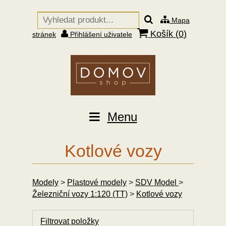
Mapa
Košík (
0
)
stránek
Přihlášení uživatele
Menu
Kotlové vozy
Modely
>
Plastové modely
>
SDV Model
>
Železniční vozy 1:120 (TT)
>
Kotlové vozy
Filtrovat položky