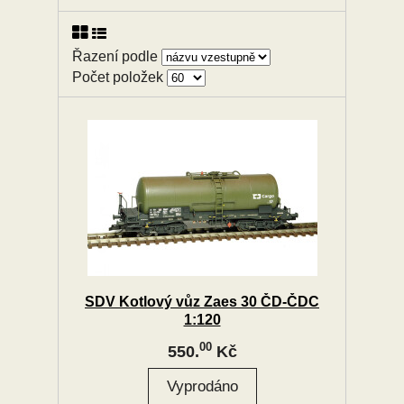
Řazení podle
Počet položek
SDV Kotlový vůz Zaes 30 ČD-ČDC
1:120
00
550.
Kč