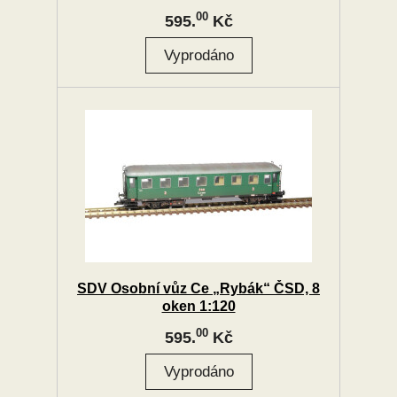
00
595.
Kč
SDV Osobní vůz Ce „Rybák“ ČSD, 8
oken 1:120
00
595.
Kč