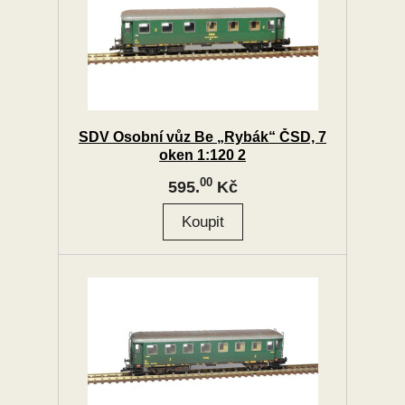
SDV Osobní vůz Be „Rybák“ ČSD, 7
oken 1:120 2
00
595.
Kč