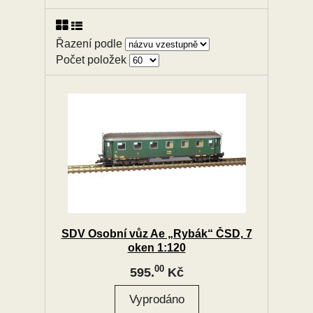
Řazení podle
Počet položek
SDV Osobní vůz Ae „Rybák“ ČSD, 7
oken 1:120
00
595.
Kč