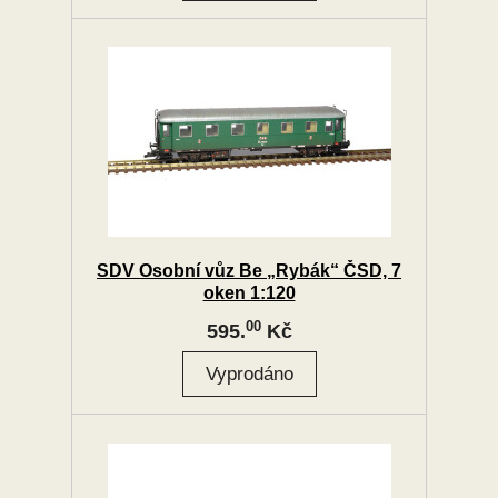
SDV Osobní vůz Be „Rybák“ ČSD, 7
oken 1:120
00
595.
Kč