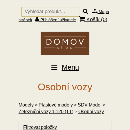
Mapa
Košík (
0
)
stránek
Přihlášení uživatele
Menu
Osobní vozy
Modely
>
Plastové modely
>
SDV Model
>
Železniční vozy 1:120 (TT)
>
Osobní vozy
Filtrovat položky