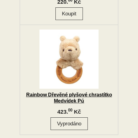
00
220.
Kč
Rainbow Dřevěné plyšové chrastítko
Medvídek Pú
00
423.
Kč