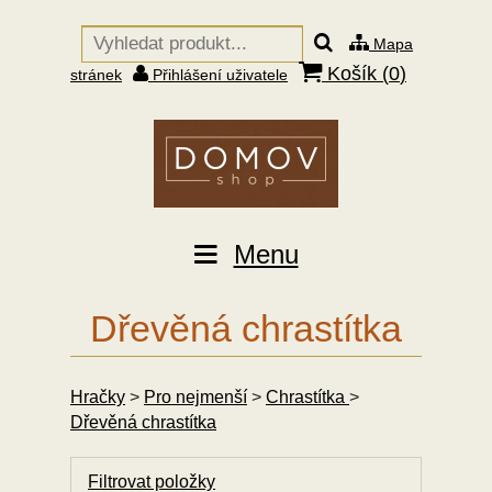
Mapa
Košík (
0
)
stránek
Přihlášení uživatele
Menu
Dřevěná chrastítka
Hračky
>
Pro nejmenší
>
Chrastítka
>
Dřevěná chrastítka
Filtrovat položky