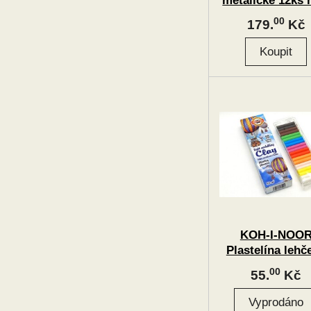
metalické 12ks 
4mm
00
179.
Kč
KOH-I-NOO
Plastelína lehč
131717 10ks
00
55.
Kč