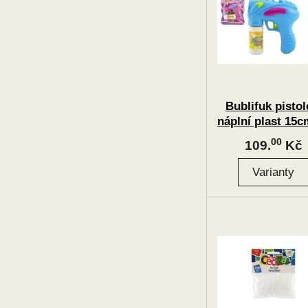
Bublifuk pistol
náplní plast 15c
baterie
00
109.
Kč