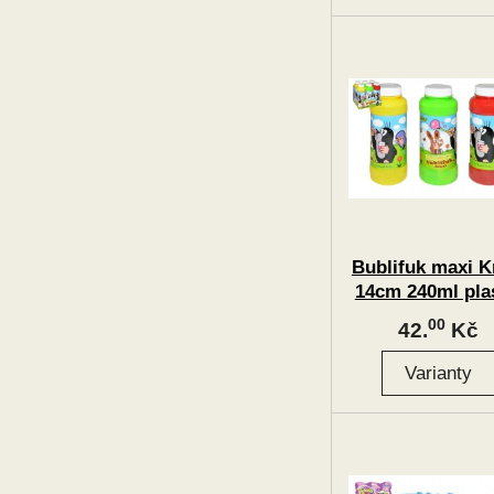
Bublifuk maxi K
14cm 240ml pla
barvy
00
42.
Kč