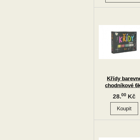
Křídy barevn
chodníkové 6
00
28.
Kč