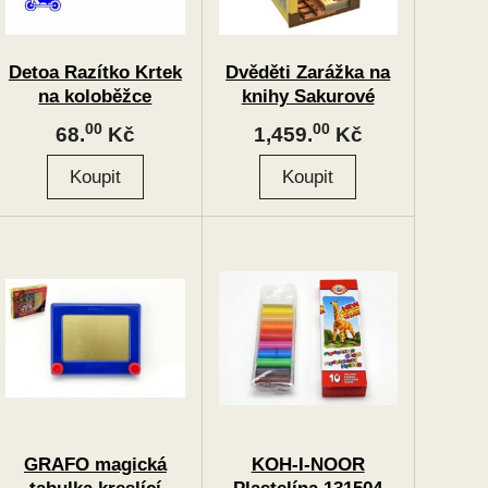
Detoa Razítko Krtek
Dvěděti Zarážka na
na koloběžce
knihy Sakurové
prázdniny
00
00
68.
Kč
1,459.
Kč
GRAFO magická
KOH-I-NOOR