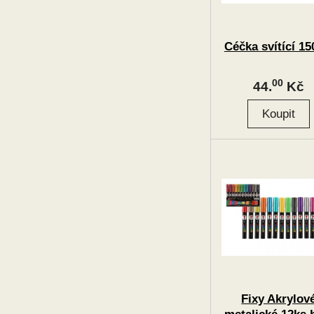
Céčka svítící 15
00
44.
Kč
Fixy Akrylov