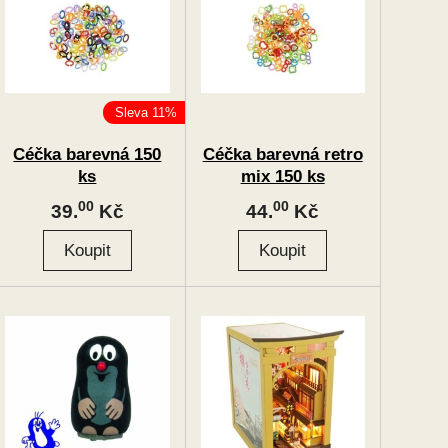
Sleva 11%
Céčka barevná 150
Céčka barevná retro
ks
mix 150 ks
00
00
39.
Kč
44.
Kč