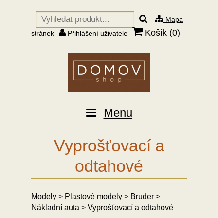
Mapa
Košík (
0
)
stránek
Přihlášení uživatele
Menu
Vyprošťovací a
odtahové
Modely
>
Plastové modely
>
Bruder
>
Nákladní auta
>
Vyprošťovací a odtahové