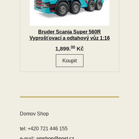
Bruder Scania Super 560R
Vyprošťovací a odtahový vůz 1:16
00
1,899.
Kč
Domov Shop
tel: +420 721 446 155
e-mail:
amshop@post.cz