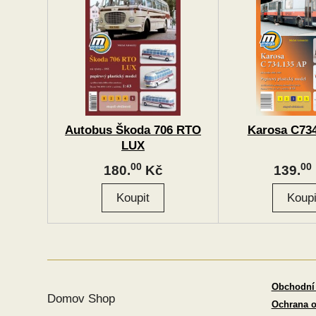
Autobus Škoda 706 RTO
Karosa C734
LUX
00
00
180.
Kč
139.
Obchodní
Domov Shop
Ochrana o