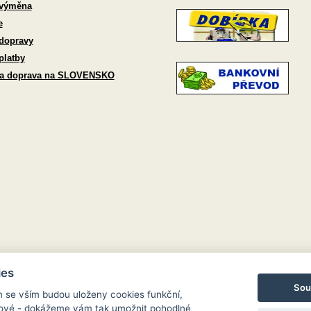
 výměna
e
dopravy
platby
 a doprava na SLOVENSKO
ies
Sou
m se vším budou uloženy cookies funkční,
ngové - dokážeme vám tak umožnit pohodlné