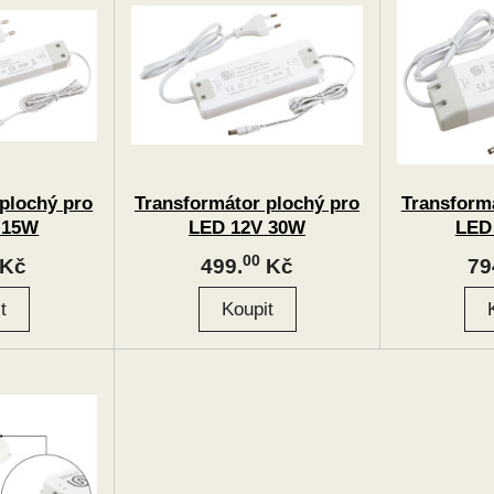
plochý pro
Transformátor plochý pro
Transform
 15W
LED 12V 30W
LED
00
Kč
499.
Kč
79