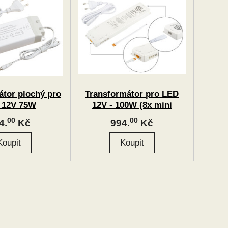
átor plochý pro
Transformátor pro LED
 12V 75W
12V - 100W (8x mini
konektor + 1x 3PIN
00
00
4.
Kč
994.
Kč
konektor)