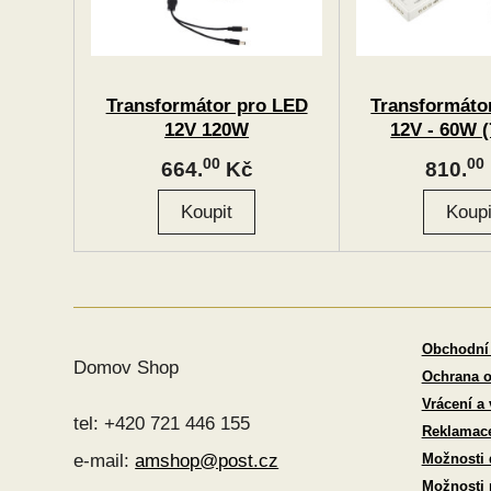
Transformátor pro LED
Transformáto
12V 120W
12V - 60W (
konektor + 
00
00
664.
Kč
810.
konekt
Obchodní
Domov Shop
Ochrana o
Vrácení a
tel: +420 721 446 155
Reklamac
Možnosti 
e-mail:
amshop@post.cz
Možnosti 