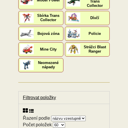
Model Power
Trans
Collector
Sbírka Trans
Dívčí
Collector
Bojová zóna
Policie
Strážci Blast
Mine City
Ranger
Neomezené
nápady
Filtrovat položky
Řazení podle
Počet položek