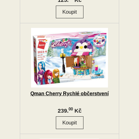
125.
Kč
Qman Cherry Rychlé občerstvení
00
239.
Kč