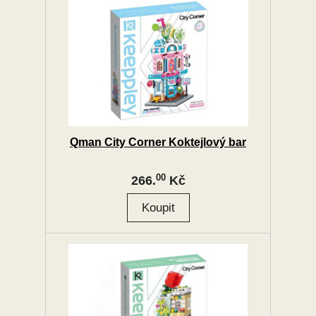
Qman City Corner Koktejlový bar
00
266.
Kč