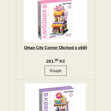
Qman City Corner Obchod s vějíři
00
261.
Kč