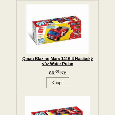
Qman Blazing Mars 1416-4 Hasičský
vůz Water Pulse
00
86.
Kč