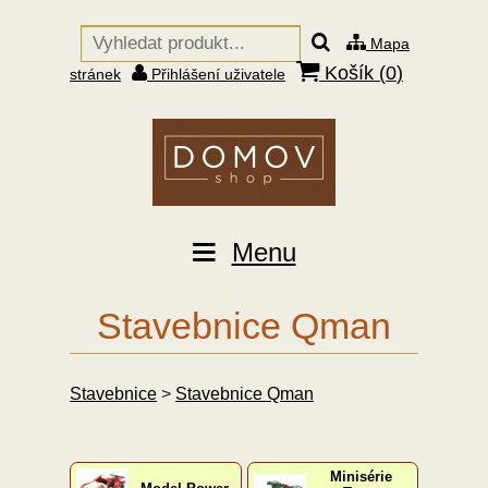
Mapa
Košík (
0
)
stránek
Přihlášení uživatele
Menu
Stavebnice Qman
Stavebnice
>
Stavebnice Qman
Minisérie