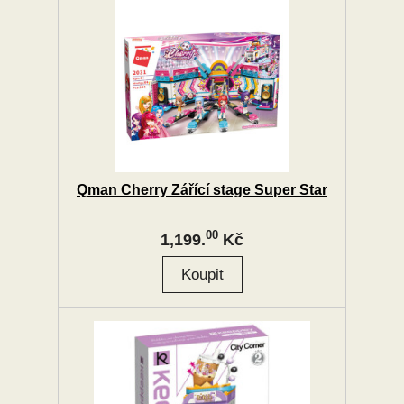
Qman Cherry Zářící stage Super Star
00
1,199.
Kč