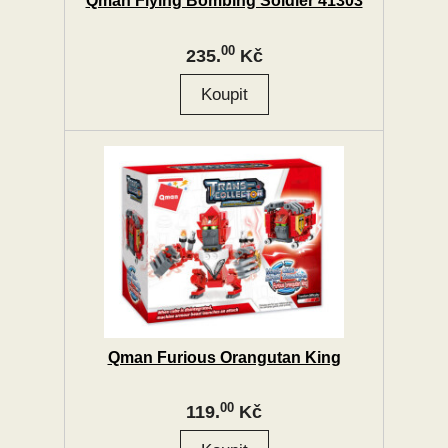
Qman Flying Bombing Soldier 41303
00
235.
Kč
Qman Furious Orangutan King
00
119.
Kč