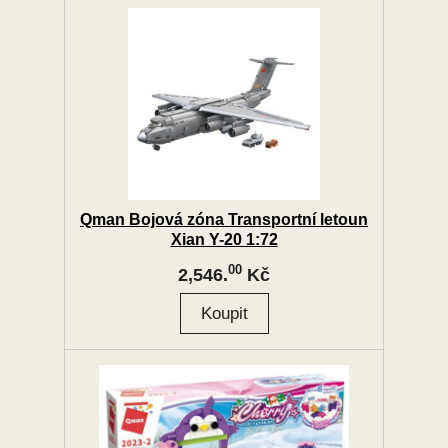
Qman Bojová zóna Transportní letoun
Xian Y-20 1:72
00
2,546.
Kč