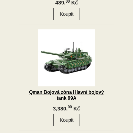
00
489.
Kč
Qman Bojová zóna Hlavní bojový
tank 99A
00
3,380.
Kč