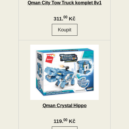
Qman City Tow Truck komplet 8v1
00
311.
Kč
Qman Crystal Hippo
00
119.
Kč