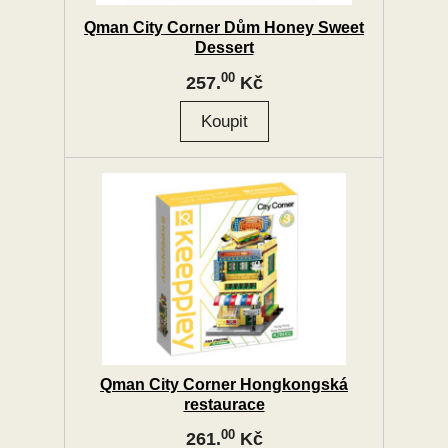
Qman City Corner Dům Honey Sweet
Dessert
00
257.
Kč
Qman City Corner Hongkongská
restaurace
00
261.
Kč