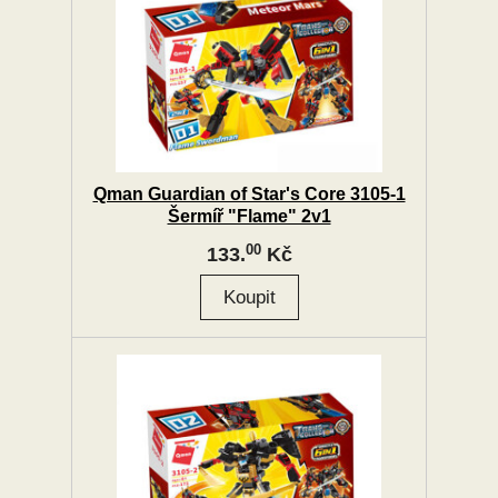
Qman Guardian of Star's Core 3105-1
Šermíř "Flame" 2v1
00
133.
Kč