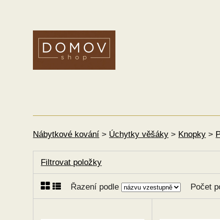
Nábytkové kování
>
Úchytky věšáky
>
Knopky
>
P
Filtrovat položky
Řazení podle
Počet p