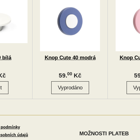
 bílá
Knop Cute 40 modrá
Knop Cu
00
Kč
59.
Kč
59
 podmínky
MOŽNOSTI PLATEB
sobních údajů