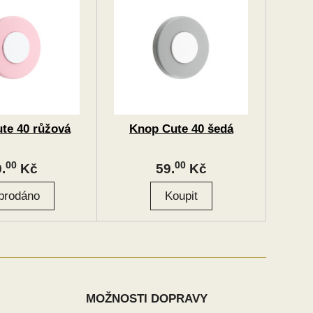
te 40 růžová
Knop Cute 40 šedá
00
00
.
Kč
59.
Kč
MOŽNOSTI DOPRAVY