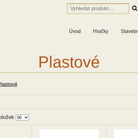
Úvod
Hračky
Stavebn
Plastové
lastové
oložek