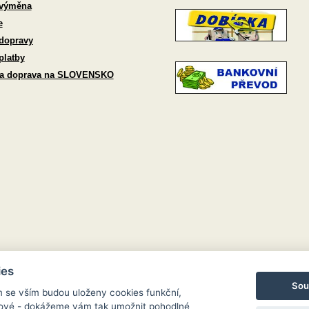
 výměna
e
dopravy
platby
 a doprava na SLOVENSKO
ies
Sou
m se vším budou uloženy cookies funkční,
ngové - dokážeme vám tak umožnit pohodlné