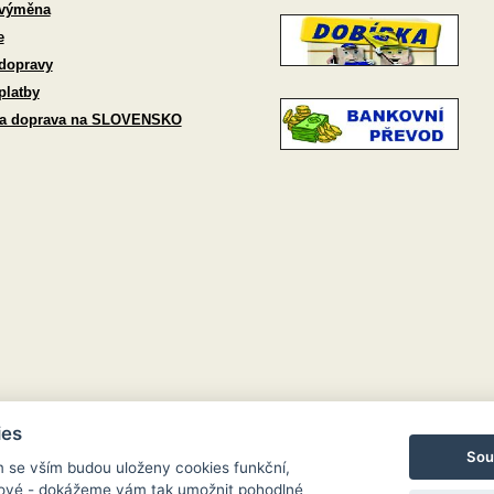
 výměna
e
dopravy
platby
 a doprava na SLOVENSKO
ies
Sou
m se vším budou uloženy cookies funkční,
ngové - dokážeme vám tak umožnit pohodlné