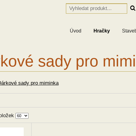
Úvod
Hračky
Stave
kové sady pro mim
Dárkové sady pro miminka
oložek