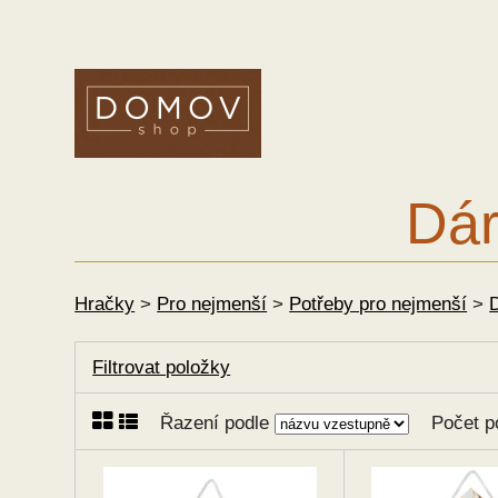
Dár
Hračky
>
Pro nejmenší
>
Potřeby pro nejmenší
>
Filtrovat položky
Řazení podle
Počet p