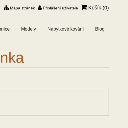
Košík (
0
)
Mapa stránek
Přihlášení uživatele
bnice
Modely
Nábytkové kování
Blog
inka