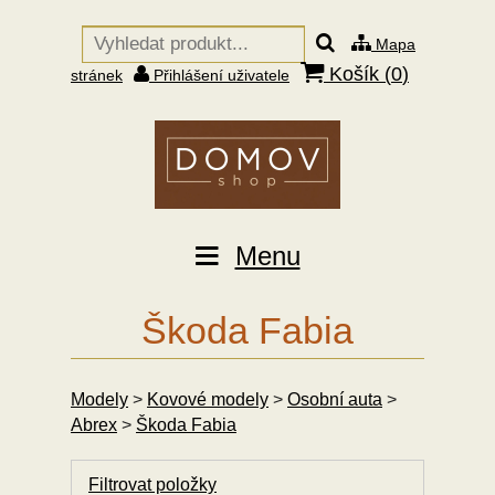
Mapa
Košík (
0
)
stránek
Přihlášení uživatele
Menu
Škoda Fabia
Modely
>
Kovové modely
>
Osobní auta
>
Abrex
>
Škoda Fabia
Filtrovat položky