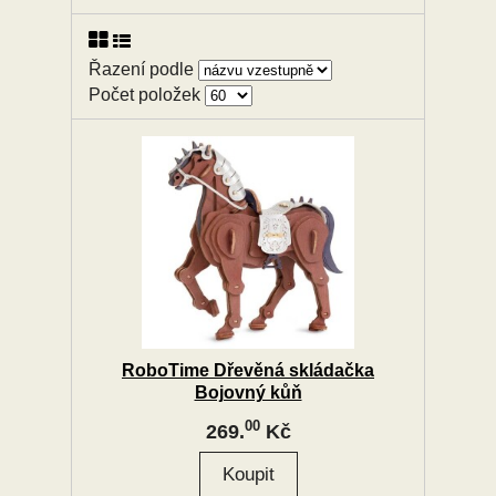
Řazení podle
Počet položek
RoboTime Dřevěná skládačka
Bojovný kůň
00
269.
Kč