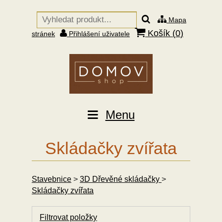
Mapa
Košík (
0
)
stránek
Přihlášení uživatele
Menu
Skládačky zvířata
Stavebnice
>
3D Dřevěné skládačky
>
Skládačky zvířata
Filtrovat položky