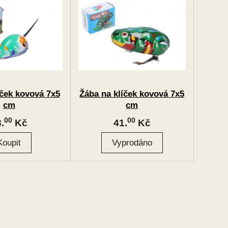
íček kovová 7x5
Žába na klíček kovová 7x5
cm
cm
00
00
.
Kč
41.
Kč