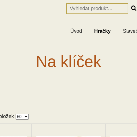
Úvod
Hračky
Stave
Na klíček
oložek