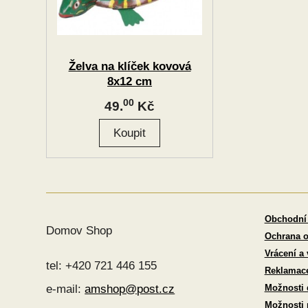
Želva na klíček kovová
8x12 cm
00
49.
Kč
Obchodní
Domov Shop
Ochrana o
Vrácení a
tel: +420 721 446 155
Reklamac
Možnosti 
e-mail:
amshop@post.cz
Možnosti 