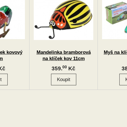
ček kovový
Mandelinka bramborová
Myš na kl
cm
na klíček kov 11cm
00
Kč
359.
Kč
38