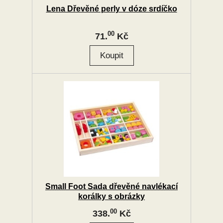
Lena Dřevěné perly v dóze srdíčko
00
71.
Kč
Small Foot Sada dřevěné navlékací
korálky s obrázky
00
338.
Kč