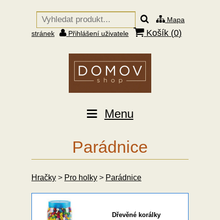
Mapa
Košík (
0
)
stránek
Přihlášení uživatele
Menu
Parádnice
Hračky
>
Pro holky
>
Parádnice
Dřevěné korálky