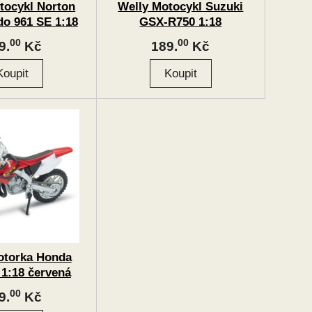
tocykl Norton
Welly Motocykl Suzuki
 961 SE 1:18
GSX-R750 1:18
00
00
9.
Kč
189.
Kč
otorka Honda
1:18 červená
00
9.
Kč