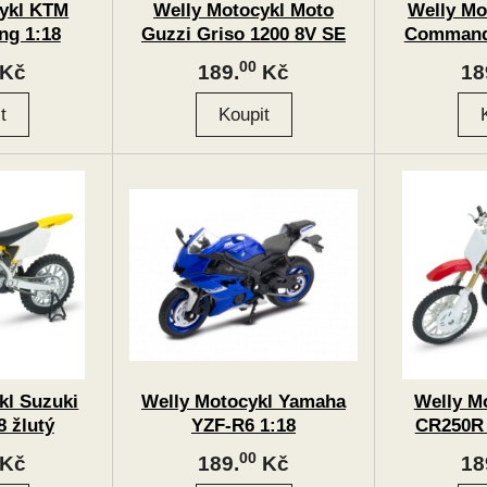
cykl KTM
Welly Motocykl Moto
Welly Mo
ng 1:18
Guzzi Griso 1200 8V SE
Commando
ový
1:18
00
Kč
189.
Kč
18
kl Suzuki
Welly Motocykl Yamaha
Welly M
 žlutý
YZF-R6 1:18
CR250R 
00
Kč
189.
Kč
18