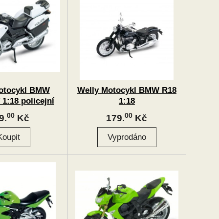
otocykl BMW
Welly Motocykl BMW R18
1:18 policejní
1:18
bílý
00
00
9.
Kč
179.
Kč