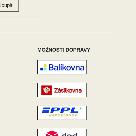
MOŽNOSTI DOPRAVY