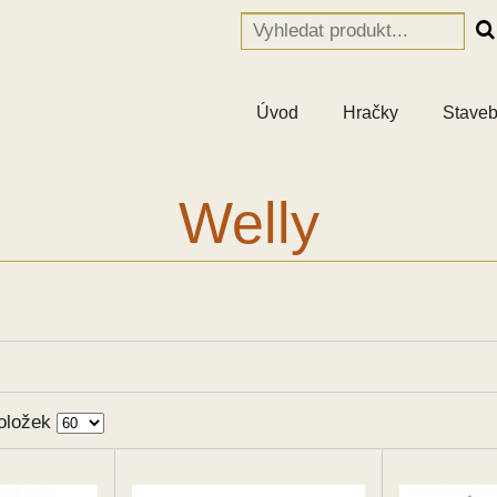
Úvod
Hračky
Staveb
Welly
oložek