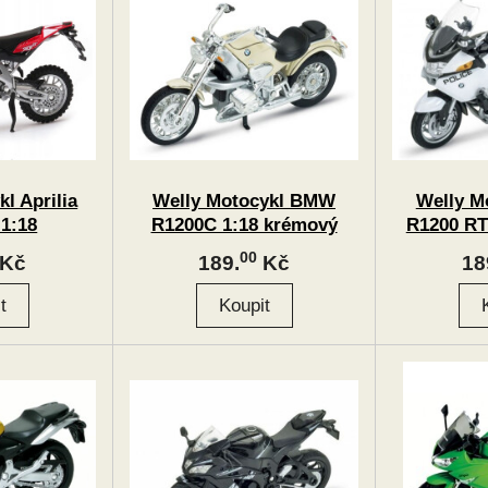
l Aprilia
Welly Motocykl BMW
Welly M
1:18
R1200C 1:18 krémový
R1200 RT 
00
Kč
189.
Kč
18