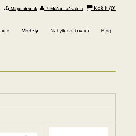
Košík (
0
)
Mapa stránek
Přihlášení uživatele
nice
Modely
Nábytkové kování
Blog