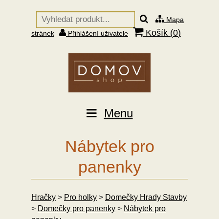
Mapa
Košík (
0
)
stránek
Přihlášení uživatele
Menu
Nábytek pro
panenky
Hračky
>
Pro holky
>
Domečky Hrady Stavby
>
Domečky pro panenky
>
Nábytek pro