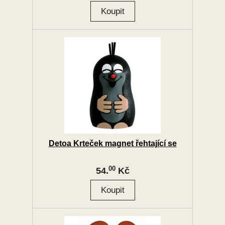
Detoa Krteček magnet řehtající se
00
54.
Kč