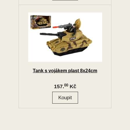
Tank s vojákem plast 8x24cm
00
157.
Kč