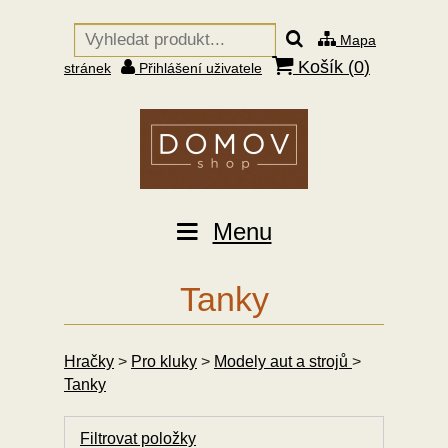
Mapa
Košík (
0
)
stránek
Přihlášení uživatele
Menu
Tanky
Hračky
>
Pro kluky
>
Modely aut a strojů
>
Tanky
Filtrovat položky