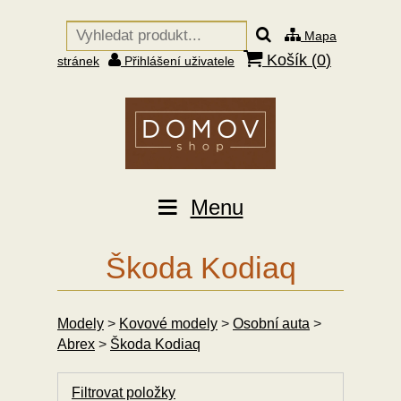
Mapa
Košík (
0
)
stránek
Přihlášení uživatele
Menu
Škoda Kodiaq
Modely
>
Kovové modely
>
Osobní auta
>
Abrex
>
Škoda Kodiaq
Filtrovat položky