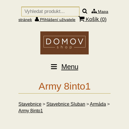
Mapa
Košík (
0
)
stránek
Přihlášení uživatele
Menu
Army 8into1
Stavebnice
>
Stavebnice Sluban
>
Armáda
>
Army 8into1