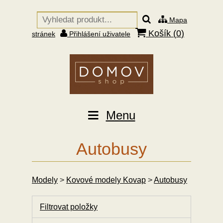
Mapa
Košík (
0
)
stránek
Přihlášení uživatele
Menu
Autobusy
Modely
>
Kovové modely Kovap
>
Autobusy
Filtrovat položky