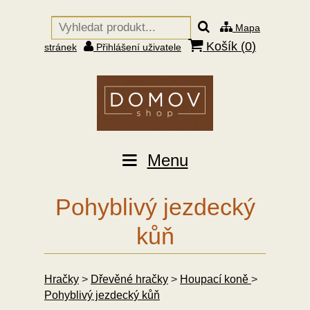
Mapa
Košík (
0
)
stránek
Přihlášení uživatele
Menu
Pohyblivý jezdecký
kůň
Hračky
>
Dřevěné hračky
>
Houpací koně
>
Pohyblivý jezdecký kůň