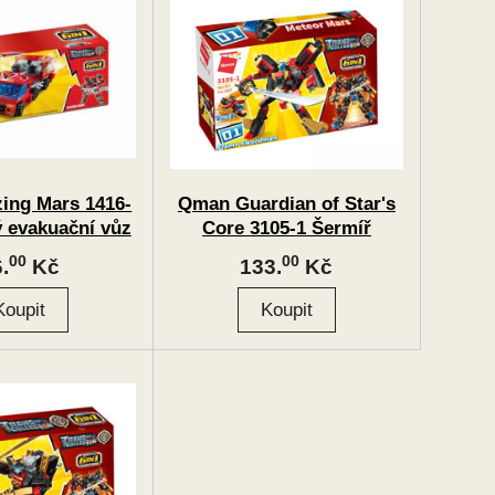
ing Mars 1416-
Qman Guardian of Star's
ý evakuační vůz
Core 3105-1 Šermíř
"Flame" 2v1
00
00
.
Kč
133.
Kč