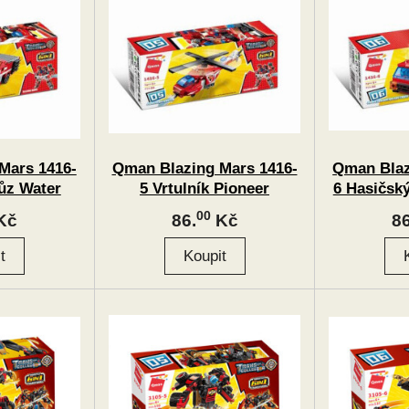
Mars 1416-
Qman Blazing Mars 1416-
Qman Blaz
ůz Water
5 Vrtulník Pioneer
6 Hasičsk
e
00
Kč
86.
Kč
86