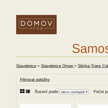
Samost
Stavebnice
>
Stavebnice Qman
>
Sbírka Trans Co
Filtrovat položky
Řazení podle
Počet p