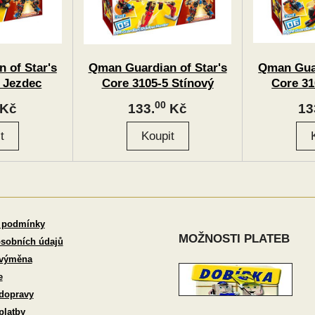
 of Star's
Qman Guardian of Star's
Qman Guar
 Jezdec
Core 3105-5 Stínový
Core 31
 2v1
strážce "Hunter" 2v1
měsíce 
00
Kč
133.
Kč
13
 podmínky
MOŽNOSTI PLATEB
sobních údajů
 výměna
e
dopravy
platby