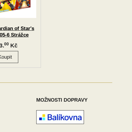
dian of Star's
05-6 Strážce
"Raider" 2v1
00
3.
Kč
MOŽNOSTI DOPRAVY