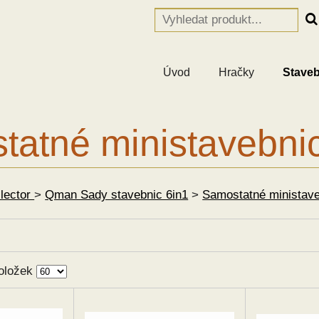
Úvod
Hračky
Staveb
atné ministavebni
llector
>
Qman Sady stavebnic 6in1
>
Samostatné ministave
oložek