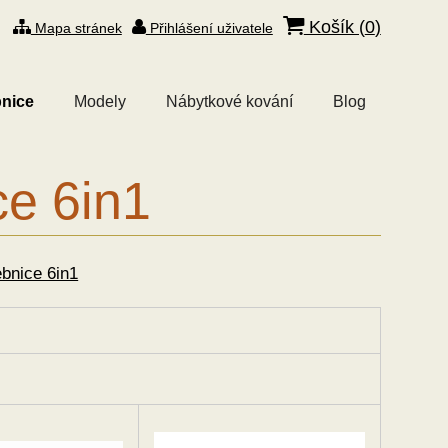
Košík (
0
)
Mapa stránek
Přihlášení uživatele
nice
Modely
Nábytkové kování
Blog
ce 6in1
bnice 6in1