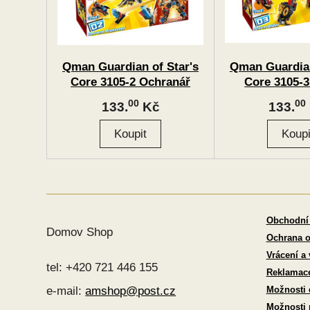
Qman Guardian of Star's
Qman Guardian
Core 3105-2 Ochranář
Core 3105-3
"Torrent" 2v1
"Storm"
00
00
133.
Kč
133.
Obchodní
Domov Shop
Ochrana o
Vrácení a
tel: +420 721 446 155
Reklamac
Možnosti 
e-mail:
amshop@post.cz
Možnosti 