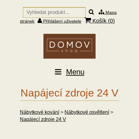
Mapa
Košík (
0
)
stránek
Přihlášení uživatele
Menu
Napájecí zdroje 24 V
Nábytkové kování
>
Nábytkové osvětlení
>
Napájecí zdroje 24 V