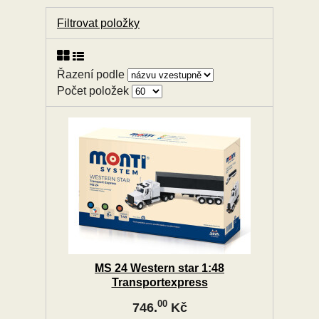
Filtrovat položky
Řazení podle
Počet položek
MS 24 Western star 1:48
Transportexpress
00
746.
Kč