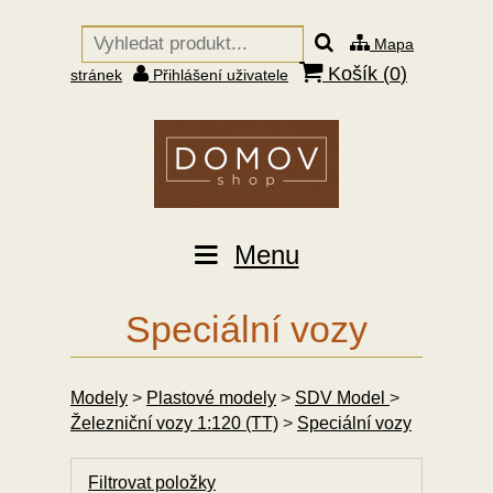
Mapa
Košík (
0
)
stránek
Přihlášení uživatele
Menu
Speciální vozy
Modely
>
Plastové modely
>
SDV Model
>
Železniční vozy 1:120 (TT)
>
Speciální vozy
Filtrovat položky