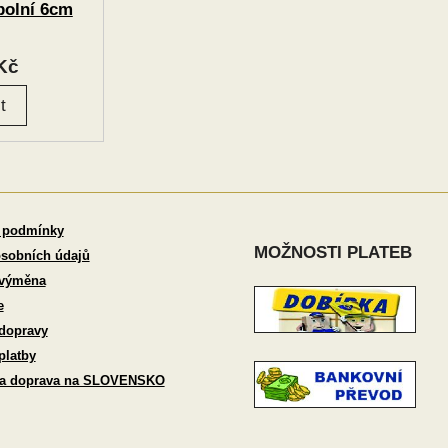
polní 6cm
Kč
 podmínky
MOŽNOSTI PLATEB
sobních údajů
 výměna
e
dopravy
platby
 a doprava na SLOVENSKO