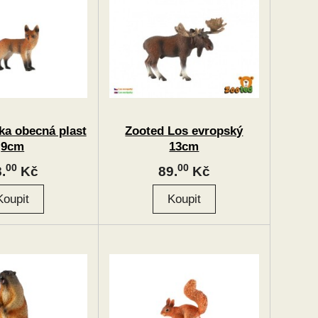
ka obecná plast
Zooted Los evropský
9cm
13cm
00
00
.
Kč
89.
Kč