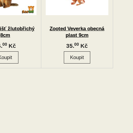
išť žlutobřichý
Zooted Veverka obecná
8cm
plast 9cm
00
00
.
Kč
35.
Kč