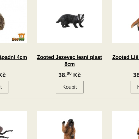
ápadní 4cm
Zooted Jezevec lesní plast
Zooted Liš
8cm
00
Kč
38.
Kč
38