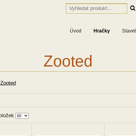
Úvod
Hračky
Stave
Zooted
Zooted
oložek