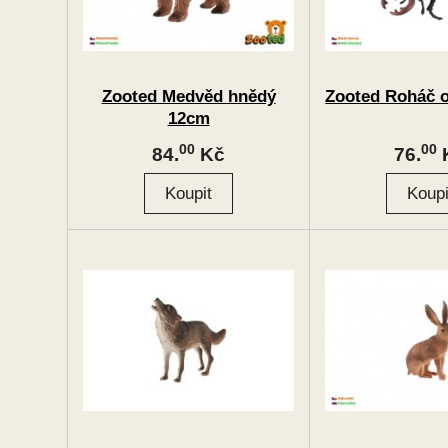
Zooted Medvěd hnědý
Zooted Roháč 
12cm
00
00
84.
Kč
76.