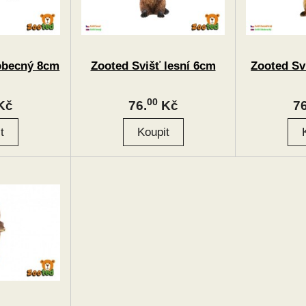
obecný 8cm
Zooted Svišť lesní 6cm
Zooted Sv
00
Kč
76.
Kč
76