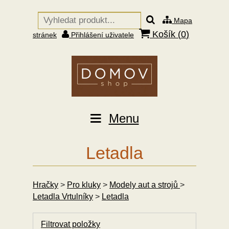
Mapa
Košík (
0
)
stránek
Přihlášení uživatele
Menu
Letadla
Hračky
>
Pro kluky
>
Modely aut a strojů
>
Letadla Vrtulníky
>
Letadla
Filtrovat položky