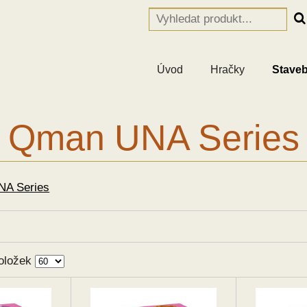
Úvod
Hračky
Staveb
Qman UNA Series
A Series
oložek