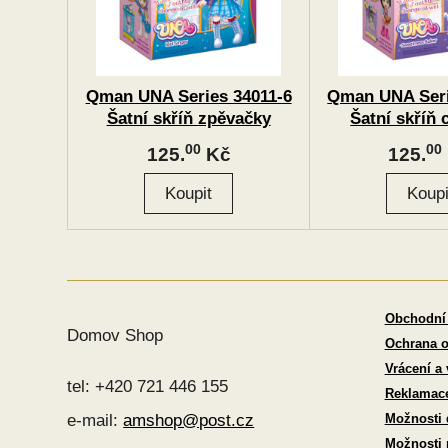
Qman UNA Series 34011-6
Qman UNA Seri
Šatní skříň zpěvačky
Šatní skříň 
00
00
125.
Kč
125.
Obchodní
Domov Shop
Ochrana o
Vrácení a
tel: +420 721 446 155
Reklamac
Možnosti 
e-mail:
amshop@post.cz
Možnosti 