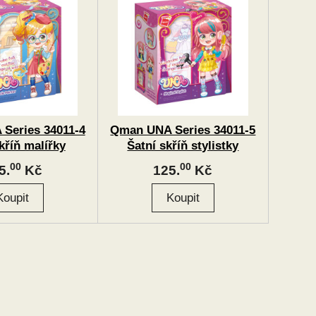
Series 34011-4
Qman UNA Series 34011-5
kříň malířky
Šatní skříň stylistky
00
00
5.
Kč
125.
Kč