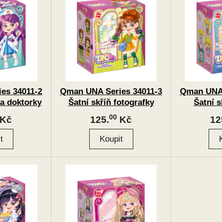
es 34011-2
Qman UNA Series 34011-3
Qman UNA 
da doktorky
Šatní skříň fotografky
Šatní s
00
Kč
125.
Kč
12