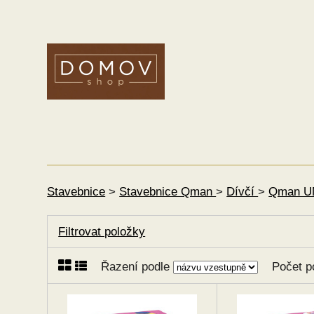
Stavebnice
>
Stavebnice Qman
>
Dívčí
>
Qman UN
Filtrovat položky
Řazení podle
Počet p