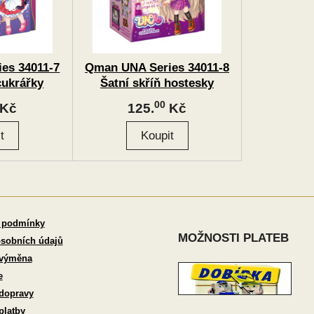
es 34011-7
Qman UNA Series 34011-8
cukrářky
Šatní skříň hostesky
00
Kč
125.
Kč
 podmínky
MOŽNOSTI PLATEB
sobních údajů
 výměna
e
dopravy
platby