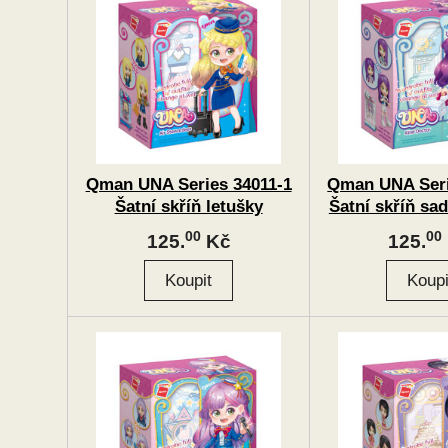
Qman UNA Series 34011-1
Qman UNA Seri
Šatní skříň letušky
Šatní skříň sa
00
00
125.
Kč
125.