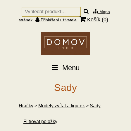
Mapa
Košík (
0
)
stránek
Přihlášení uživatele
Menu
Sady
Hračky
>
Modely zvířat a figurek
>
Sady
Filtrovat položky