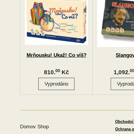
Mrňousku! Ukaž! Co víš?
Slangov
00
0
810.
Kč
1,092.
Obchodní
Domov Shop
Ochrana o