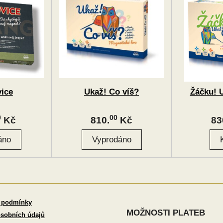
ice
Ukaž! Co víš?
Žáčku! 
0
00
Kč
810.
Kč
83
 podmínky
MOŽNOSTI PLATEB
sobních údajů