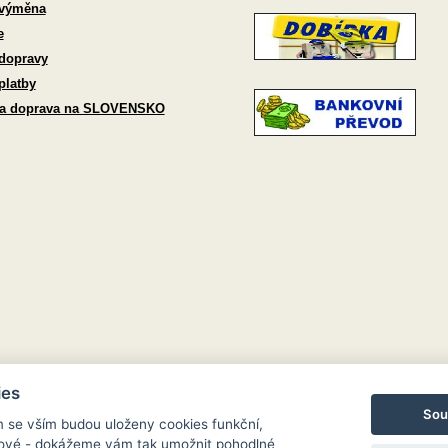
 výměna
e
dopravy
platby
 a doprava na SLOVENSKO
ies
Sou
m se vším budou uloženy cookies funkční,
ngové - dokážeme vám tak umožnit pohodlné