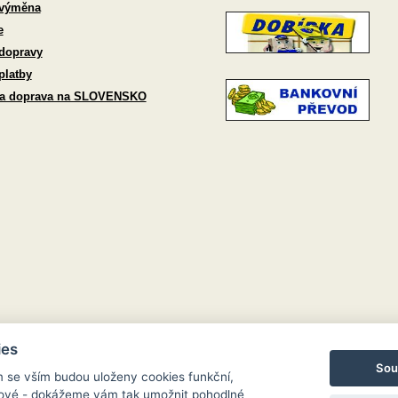
 výměna
e
dopravy
platby
 a doprava na SLOVENSKO
ies
Sou
m se vším budou uloženy cookies funkční,
ngové - dokážeme vám tak umožnit pohodlné