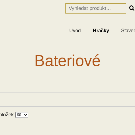
Úvod
Hračky
Stave
Bateriové
oložek